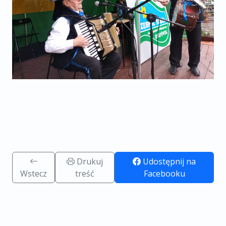
Drukuj
Udostępnij na
Wstecz
treść
Facebooku