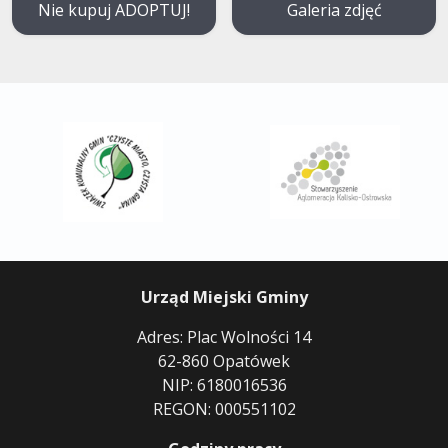
Nie kupuj ADOPTUJ!
Galeria zdjęć
Urząd Miejski Gminy
Adres: Plac Wolności 14
62-860 Opatówek
NIP: 6180016536
REGON: 000551102